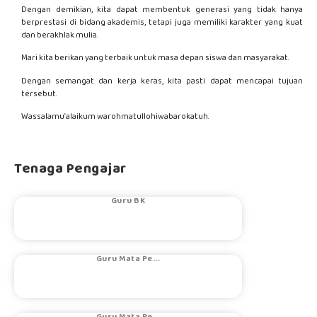
Dengan demikian, kita dapat membentuk generasi yang tidak hanya
berprestasi di bidang akademis, tetapi juga memiliki karakter yang kuat
dan berakhlak mulia.
Mari kita berikan yang terbaik untuk masa depan siswa dan masyarakat.
Dengan semangat dan kerja keras, kita pasti dapat mencapai tujuan
tersebut.
Wassalamu’alaikum warohmatullohiwabarokatuh.
Tenaga Pengajar
YUDHI PRAMUD...
Guru BK
AEMELIA IZA ...
Guru Mata Pe...
KELVIN ARTIARNO
Guru Mata Pe...