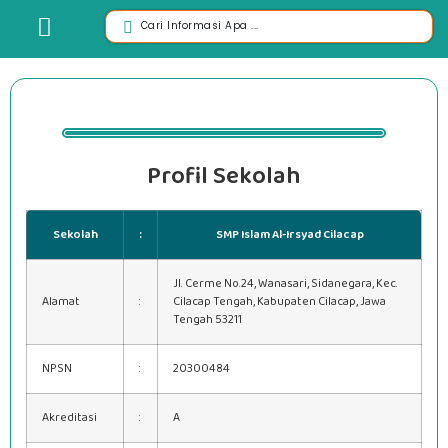
Profil Sekolah
Sekolah
:
SMP Islam Al-Irsyad Cilacap
Jl. Cerme No.24, Wanasari, Sidanegara, Kec.
Alamat
:
Cilacap Tengah, Kabupaten Cilacap, Jawa
Tengah 53211
NPSN
:
20300484
Akreditasi
:
A