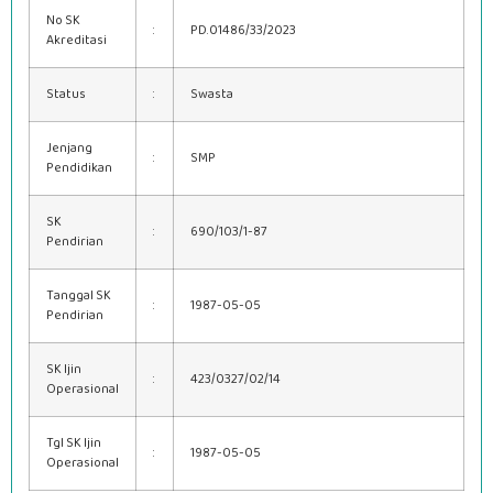
No SK
:
PD.01486/33/2023
Akreditasi
Status
:
Swasta
Jenjang
:
SMP
Pendidikan
SK
:
690/103/1-87
Pendirian
Tanggal SK
:
1987-05-05
Pendirian
SK Ijin
:
423/0327/02/14
Operasional
Tgl SK Ijin
:
1987-05-05
Operasional