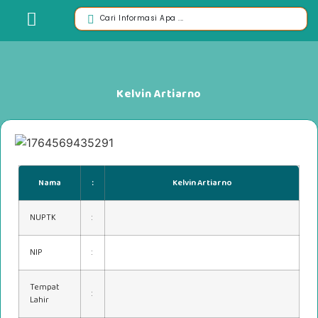
Kelvin Artiarno
Nama
:
Kelvin Artiarno
NUPTK
:
NIP
:
Tempat
:
Lahir