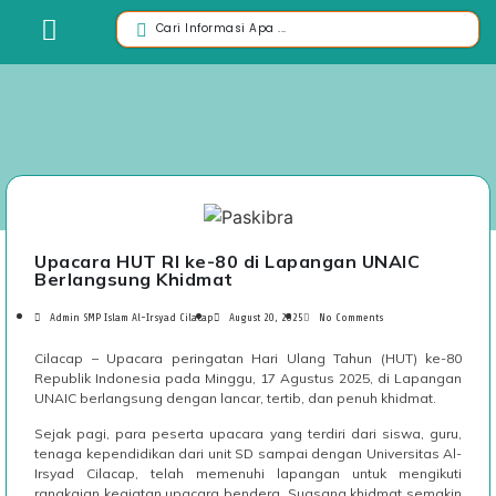
Upacara HUT RI ke-80 di Lapangan UNAIC
Berlangsung Khidmat
Admin SMP Islam Al-Irsyad Cilacap
August 20, 2025
No Comments
Cilacap – Upacara peringatan Hari Ulang Tahun (HUT) ke-80
Republik Indonesia pada Minggu, 17 Agustus 2025, di Lapangan
UNAIC berlangsung dengan lancar, tertib, dan penuh khidmat.
Sejak pagi, para peserta upacara yang terdiri dari siswa, guru,
tenaga kependidikan dari unit SD sampai dengan Universitas Al-
Irsyad Cilacap, telah memenuhi lapangan untuk mengikuti
rangkaian kegiatan upacara bendera. Suasana khidmat semakin