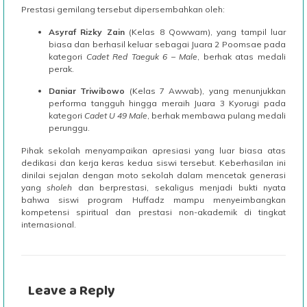
Prestasi gemilang tersebut dipersembahkan oleh:
Asyraf Rizky Zain
(Kelas 8 Qowwam), yang tampil luar
biasa dan berhasil keluar sebagai Juara 2 Poomsae pada
kategori
Cadet Red Taeguk 6 – Male
, berhak atas medali
perak.
Daniar Triwibowo
(Kelas 7 Awwab), yang menunjukkan
performa tangguh hingga meraih Juara 3 Kyorugi pada
kategori
Cadet U 49 Male
, berhak membawa pulang medali
perunggu.
Pihak sekolah menyampaikan apresiasi yang luar biasa atas
dedikasi dan kerja keras kedua siswi tersebut. Keberhasilan ini
dinilai sejalan dengan moto sekolah dalam mencetak generasi
yang
sholeh
dan berprestasi, sekaligus menjadi bukti nyata
bahwa siswi program Huffadz mampu menyeimbangkan
kompetensi spiritual dan prestasi non-akademik di tingkat
internasional.
Leave a Reply