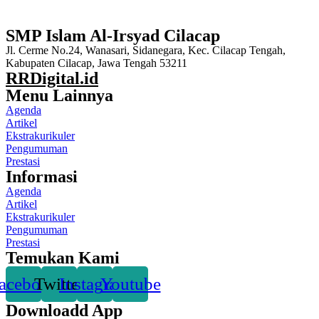
SMP Islam Al-Irsyad Cilacap
Jl. Cerme No.24, Wanasari, Sidanegara, Kec. Cilacap Tengah,
Kabupaten Cilacap, Jawa Tengah 53211
RRDigital.id
Menu Lainnya
Agenda
Artikel
Ekstrakurikuler
Pengumuman
Prestasi
Informasi
Agenda
Artikel
Ekstrakurikuler
Pengumuman
Prestasi
Temukan Kami
acebook
Twitter
Instagram
Youtube
Downloadd App