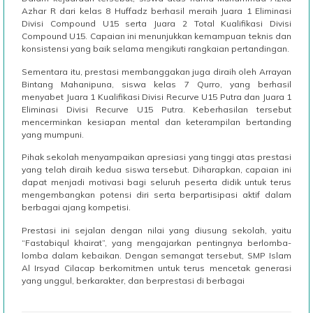
Azhar R dari kelas 8 Huffadz berhasil meraih Juara 1 Eliminasi
Divisi Compound U15 serta Juara 2 Total Kualifikasi Divisi
Compound U15. Capaian ini menunjukkan kemampuan teknis dan
konsistensi yang baik selama mengikuti rangkaian pertandingan.
Sementara itu, prestasi membanggakan juga diraih oleh Arrayan
Bintang Mahanipuna, siswa kelas 7 Qurro, yang berhasil
menyabet Juara 1 Kualifikasi Divisi Recurve U15 Putra dan Juara 1
Eliminasi Divisi Recurve U15 Putra. Keberhasilan tersebut
mencerminkan kesiapan mental dan keterampilan bertanding
yang mumpuni.
Pihak sekolah menyampaikan apresiasi yang tinggi atas prestasi
yang telah diraih kedua siswa tersebut. Diharapkan, capaian ini
dapat menjadi motivasi bagi seluruh peserta didik untuk terus
mengembangkan potensi diri serta berpartisipasi aktif dalam
berbagai ajang kompetisi.
Prestasi ini sejalan dengan nilai yang diusung sekolah, yaitu
“Fastabiqul khairat”, yang mengajarkan pentingnya berlomba-
lomba dalam kebaikan. Dengan semangat tersebut, SMP Islam
Al Irsyad Cilacap berkomitmen untuk terus mencetak generasi
yang unggul, berkarakter, dan berprestasi di berbagai