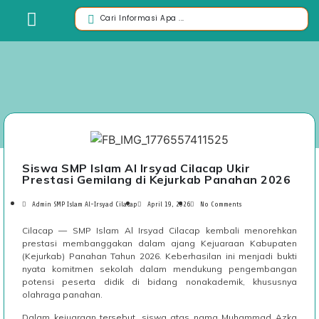
Siswa SMP Islam Al Irsyad Cilacap Ukir
Prestasi Gemilang di Kejurkab Panahan 2026
Admin SMP Islam Al-Irsyad Cilacap
April 19, 2026
No Comments
Cilacap — SMP Islam Al Irsyad Cilacap kembali menorehkan
prestasi membanggakan dalam ajang Kejuaraan Kabupaten
(Kejurkab) Panahan Tahun 2026. Keberhasilan ini menjadi bukti
nyata komitmen sekolah dalam mendukung pengembangan
potensi peserta didik di bidang nonakademik, khususnya
olahraga panahan.
Dalam kejuaraan tersebut, siswa atas nama Muhammad Azka