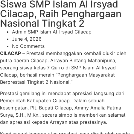
Siswa SMP Islam Al Irsyad
Cilacap, Raih Penghargaan
Nasional Tingkat 2
Admin SMP Islam Al-Irsyad Cilacap
June 4, 2026
No Comments
CILACAP
– Prestasi membanggakan kembali diukir oleh
putra daerah Cilacap.
Arrayan Bintang Mahanipuna,
seorang siswa kelas 7 Qurro di SMP Islam Al Irsyad
Cilacap,
berhasil meraih “Penghargaan Masyarakat
Berprestasi Tingkat 2 Nasional.
“
Prestasi gemilang ini mendapat apresiasi langsung dari
Pemerintah Kabupaten Cilacap.
Dalam sebuah
kesempatan,
Plt.
Bupati Cilacap,
Ammy Amalia Fatma
Surya,
S.
H.,
M.
Kn.,
secara simbolis memberikan selamat
dan apresiasi kepada Arrayan atas prestasinya.
Kami sangat bangga atas prestasi yang diraih oleh nanda