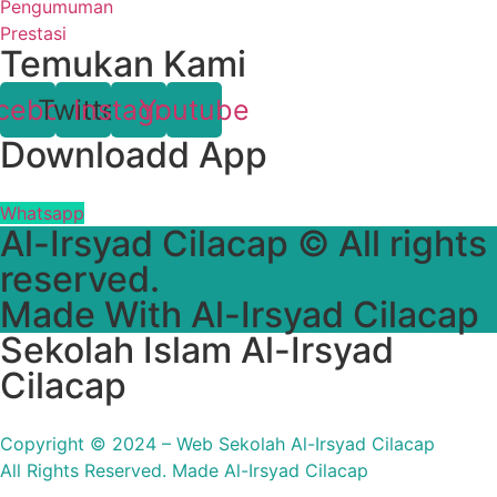
Pengumuman
Prestasi
Temukan Kami
cebook
Twitter
Instagram
Youtube
Downloadd App
Whatsapp
Al-Irsyad Cilacap © All rights
reserved.
Made With Al-Irsyad Cilacap
Sekolah Islam Al-Irsyad
Cilacap
Copyright © 2024 – Web Sekolah Al-Irsyad Cilacap
All Rights Reserved. Made Al-Irsyad Cilacap