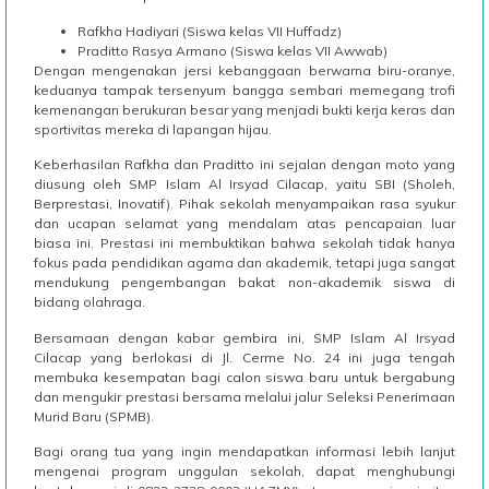
Rafkha Hadiyari (Siswa kelas VII Huffadz)
Praditto Rasya Armano (Siswa kelas VII Awwab)
Dengan mengenakan jersi kebanggaan berwarna biru-oranye,
keduanya tampak tersenyum bangga sembari memegang trofi
kemenangan berukuran besar yang menjadi bukti kerja keras dan
sportivitas mereka di lapangan hijau.
Keberhasilan Rafkha dan Praditto ini sejalan dengan moto yang
diusung oleh SMP Islam Al Irsyad Cilacap, yaitu SBI (Sholeh,
Berprestasi, Inovatif). Pihak sekolah menyampaikan rasa syukur
dan ucapan selamat yang mendalam atas pencapaian luar
biasa ini. Prestasi ini membuktikan bahwa sekolah tidak hanya
fokus pada pendidikan agama dan akademik, tetapi juga sangat
mendukung pengembangan bakat non-akademik siswa di
bidang olahraga.
Bersamaan dengan kabar gembira ini, SMP Islam Al Irsyad
Cilacap yang berlokasi di Jl. Cerme No. 24 ini juga tengah
membuka kesempatan bagi calon siswa baru untuk bergabung
dan mengukir prestasi bersama melalui jalur Seleksi Penerimaan
Murid Baru (SPMB).
Bagi orang tua yang ingin mendapatkan informasi lebih lanjut
mengenai program unggulan sekolah, dapat menghubungi