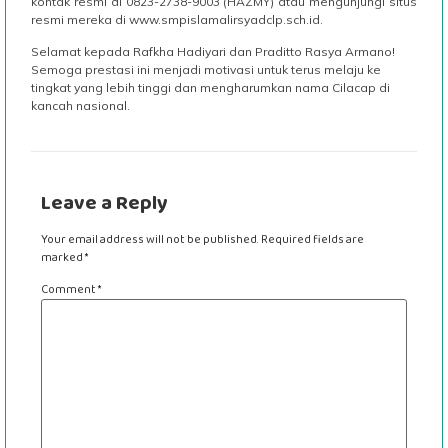
kontak resmi di 0823-2738-9003 (HAZMY) atau mengunjungi situs
resmi mereka di www.smpislamalirsyadclp.sch.id.
Selamat kepada Rafkha Hadiyari dan Praditto Rasya Armano!
Semoga prestasi ini menjadi motivasi untuk terus melaju ke
tingkat yang lebih tinggi dan mengharumkan nama Cilacap di
kancah nasional.
Leave a Reply
Your email address will not be published.
Required fields are
marked
*
Comment
*