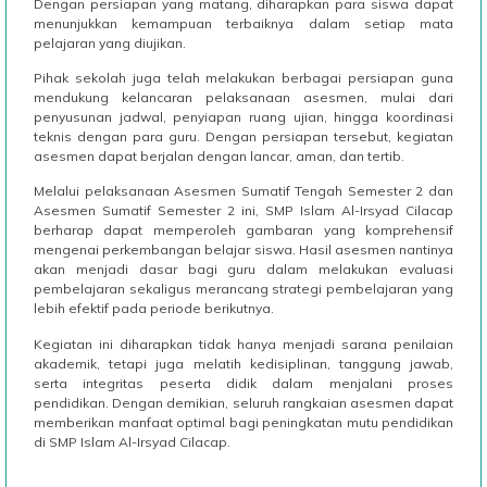
Dengan persiapan yang matang, diharapkan para siswa dapat
menunjukkan kemampuan terbaiknya dalam setiap mata
pelajaran yang diujikan.
Pihak sekolah juga telah melakukan berbagai persiapan guna
mendukung kelancaran pelaksanaan asesmen, mulai dari
penyusunan jadwal, penyiapan ruang ujian, hingga koordinasi
teknis dengan para guru. Dengan persiapan tersebut, kegiatan
asesmen dapat berjalan dengan lancar, aman, dan tertib.
Melalui pelaksanaan Asesmen Sumatif Tengah Semester 2 dan
Asesmen Sumatif Semester 2 ini, SMP Islam Al-Irsyad Cilacap
berharap dapat memperoleh gambaran yang komprehensif
mengenai perkembangan belajar siswa. Hasil asesmen nantinya
akan menjadi dasar bagi guru dalam melakukan evaluasi
pembelajaran sekaligus merancang strategi pembelajaran yang
lebih efektif pada periode berikutnya.
Kegiatan ini diharapkan tidak hanya menjadi sarana penilaian
akademik, tetapi juga melatih kedisiplinan, tanggung jawab,
serta integritas peserta didik dalam menjalani proses
pendidikan. Dengan demikian, seluruh rangkaian asesmen dapat
memberikan manfaat optimal bagi peningkatan mutu pendidikan
di SMP Islam Al-Irsyad Cilacap.