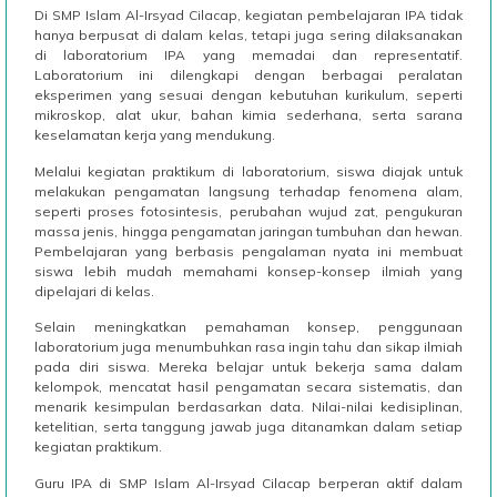
Di SMP Islam Al-Irsyad Cilacap, kegiatan pembelajaran IPA tidak
hanya berpusat di dalam kelas, tetapi juga sering dilaksanakan
di laboratorium IPA yang memadai dan representatif.
Laboratorium ini dilengkapi dengan berbagai peralatan
eksperimen yang sesuai dengan kebutuhan kurikulum, seperti
mikroskop, alat ukur, bahan kimia sederhana, serta sarana
keselamatan kerja yang mendukung.
Melalui kegiatan praktikum di laboratorium, siswa diajak untuk
melakukan pengamatan langsung terhadap fenomena alam,
seperti proses fotosintesis, perubahan wujud zat, pengukuran
massa jenis, hingga pengamatan jaringan tumbuhan dan hewan.
Pembelajaran yang berbasis pengalaman nyata ini membuat
siswa lebih mudah memahami konsep-konsep ilmiah yang
dipelajari di kelas.
Selain meningkatkan pemahaman konsep, penggunaan
laboratorium juga menumbuhkan rasa ingin tahu dan sikap ilmiah
pada diri siswa. Mereka belajar untuk bekerja sama dalam
kelompok, mencatat hasil pengamatan secara sistematis, dan
menarik kesimpulan berdasarkan data. Nilai-nilai kedisiplinan,
ketelitian, serta tanggung jawab juga ditanamkan dalam setiap
kegiatan praktikum.
Guru IPA di SMP Islam Al-Irsyad Cilacap berperan aktif dalam