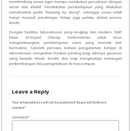
membimbing siswa agar mampu melakukan percobaan dengan
aman dan efektif. Pendekatan pembelajaran yang dilakukan
menekankan pada *learning by doing*, sehingga siswa tidak
hanya menjadi pendengar, tetapi juga pelaku dalam proses
ilmiah.
Dengan fasilitas laboratorium yang lengkap dan modern, SMP
Islam Al-Irsyad Cilacap berkomitmen untuk terus
mengembangkan pembelajaran sains yang menarik dan
bermakna. Sekolah percaya bahwa pengalaman belajar di
laboratorium merupakan fondasi penting bagi lahirnya generasi
yang berpikir ilmiah, kreatif, dan siap menghadapi tantangan
perkembangan ilmu pengetahuan di masa depan.
Leave a Reply
Your email address will not be published.
Required fields are
marked
*
Comment
*