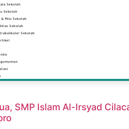
ala Sekolah
u Sekolah
i & Misi Sekolah
ilitas Sekolah
trakulikuler Sekolah
rtikel
enda
ngumuman
stasi
B
a, SMP Islam Al-Irsyad Cilac
oro