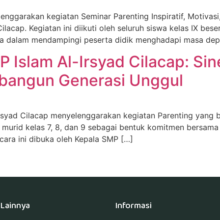
enggarakan kegiatan Seminar Parenting Inspiratif, Motivas
lacap. Kegiatan ini diikuti oleh seluruh siswa kelas IX bes
rga dalam mendampingi peserta didik menghadapi masa dep
 Islam Al-Irsyad Cilacap: Sin
bangun Generasi Unggul
-Irsyad Cilacap menyelenggarakan kegiatan Parenting yang 
wali murid kelas 7, 8, dan 9 sebagai bentuk komitmen bersam
ara ini dibuka oleh Kepala SMP […]
Lainnya
Informasi