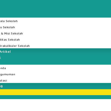
ala Sekolah
u Sekolah
i & Misi Sekolah
ilitas Sekolah
trakulikuler Sekolah
Artikel
i
enda
ngumuman
stasi
DB