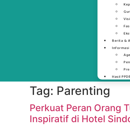
Kep
Gur
Vis
Fas
Eks
Berita & A
Informasi
Ag
Pe
Pre
Hasil PPD
Tag:
Parenting
Perkuat Peran Orang Tu
Inspiratif di Hotel Sind