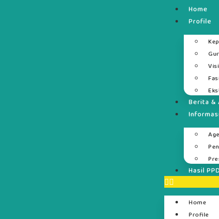
Home
Profile
Kep
Gur
Vis
Fas
Eks
Berita & 
Informas
Ag
Pe
Pre
Hasil PP
Home
Profile