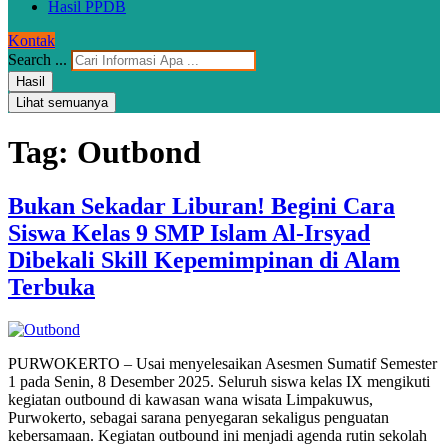
Hasil PPDB
Kontak
Search ...
Hasil
Lihat semuanya
Tag:
Outbond
Bukan Sekadar Liburan! Begini Cara
Siswa Kelas 9 SMP Islam Al-Irsyad
Dibekali Skill Kepemimpinan di Alam
Terbuka
PURWOKERTO – Usai menyelesaikan Asesmen Sumatif Semester
1 pada Senin, 8 Desember 2025. Seluruh siswa kelas IX mengikuti
kegiatan outbound di kawasan wana wisata Limpakuwus,
Purwokerto, sebagai sarana penyegaran sekaligus penguatan
kebersamaan. Kegiatan outbound ini menjadi agenda rutin sekolah