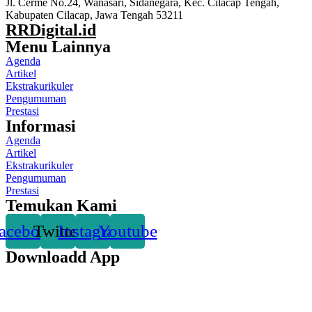
Jl. Cerme No.24, Wanasari, Sidanegara, Kec. Cilacap Tengah,
Kabupaten Cilacap, Jawa Tengah 53211
RRDigital.id
Menu Lainnya
Agenda
Artikel
Ekstrakurikuler
Pengumuman
Prestasi
Informasi
Agenda
Artikel
Ekstrakurikuler
Pengumuman
Prestasi
Temukan Kami
acebook
Twitter
Instagram
Youtube
Downloadd App